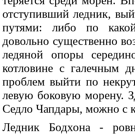
теряется среди морен. Вп
отступивший ледник, вы
путями: либо по како
довольно существенно в
ледяной опоры середин
котловине с галечным д
проблем выйти по некрут
левую боковую морену. З
Седло Чапдары, можно с 
Ледник Бодхона - ровн