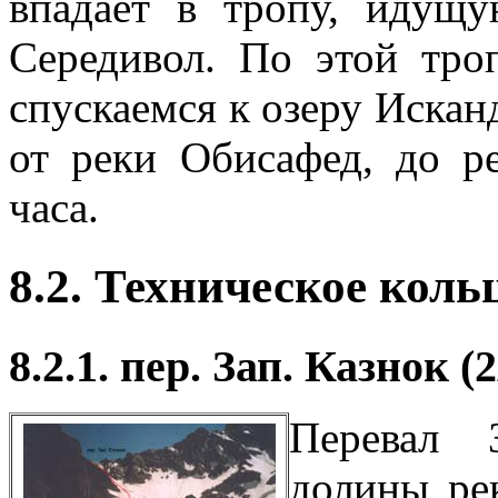
впадает в тропу, идущу
Середивол. По этой тро
спускаемся к озеру Искан
от реки Обисафед, до р
часа.
8.2. Техническое кол
8.2.1. пер. Зап. Казнок (
Перевал 
долины ре