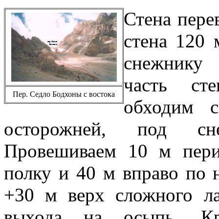
Стена пере
стена 120 
снежнику
часть ст
Пер. Седло Бодхоны с востока
обходим 
осторожней, под сн
Провешиваем 10 м пери
полку и 40 м вправо по н
+30 м верх сложного л
выхода на осыпь. Кр