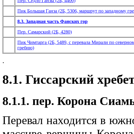
Пер. Седло Ганзы (2Б, 4400)
Пик Большая Ганза (2Б, 5306, маршрут по западному гр
8.3. Западная часть Фанских гор
Пер. Самарский (2Б, 4280)
Пик Чимтарга (2Б, 5489, с перевала Мирали по северно
гребню)
.
8.1. Гиссарский хребе
8.1.1. пер. Корона Сиамы
Перевал находится в южно
массиве вершины Корона