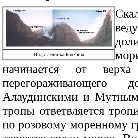
Ск
вед
дол
мо
Вид с ледника Бодхоны
начинается от верха
перегораживающего 
Алаудинскими и Мутными
тропы ответвляется тропи
по розовому моренному гр