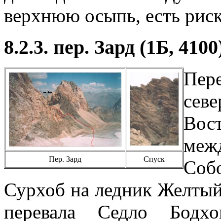
верхнюю осыпь, есть риск
8.2.3. пер. Зард (1Б, 4100
Пер
се
Вос
меж
Пер. Зард
Спуск
Собо
Сурхоб на ледник Желтый
перевала Седло Бодх